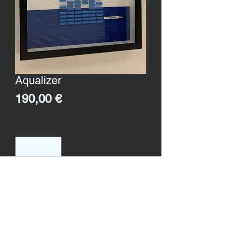
Aqualizer
Prix
190,00 €
Quantité
*
Ajouter au panier
Format
: 35 x 35 cms
Création 2020