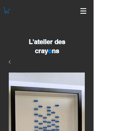
L'atelier des
cray
o
ns