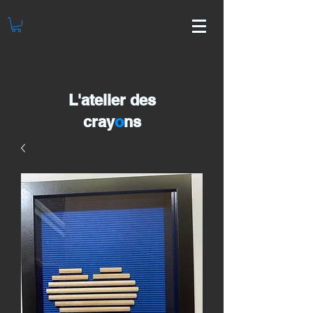
L'atelier des
cray
o
ns