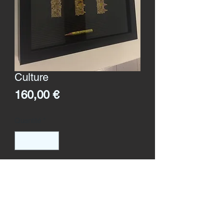
Culture
Prix
160,00 €
Quantité
*
Ajouter au panier
Format
: 25 x 25 cms
Création 2018