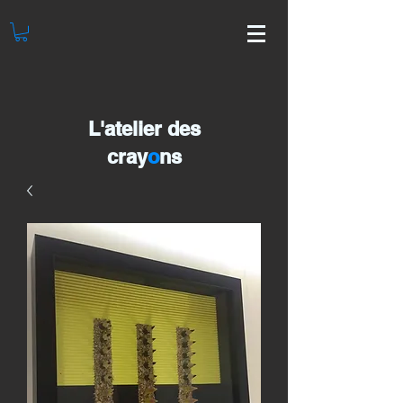
L'atelier des
cray
o
ns