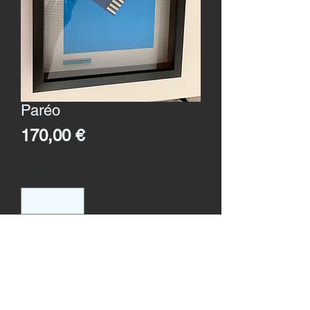
Paréo
Prix
170,00 €
Quantité
*
Ajouter au panier
Format
: 30 x 40 cms
Création 2019