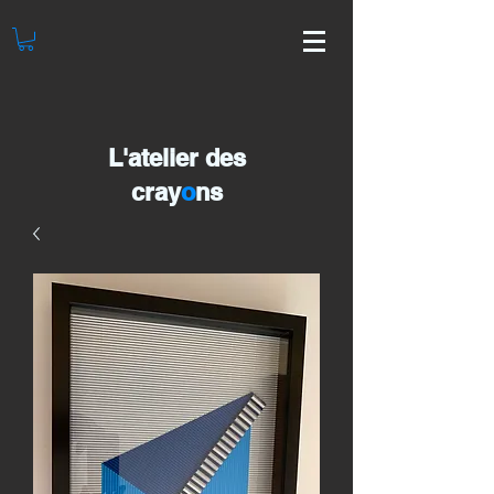
L'atelier des
cray
o
ns