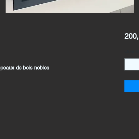
200,
Quanti
opeaux de bois nobles