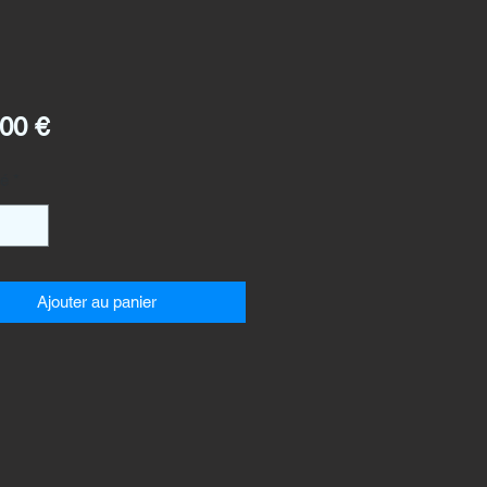
Prix
00 €
té
*
Ajouter au panier