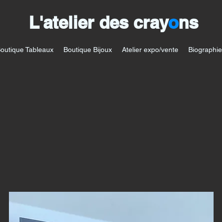
L'atelier des cray
o
ns
outique Tableaux
Boutique Bijoux
Atelier expo/vente
Biographie